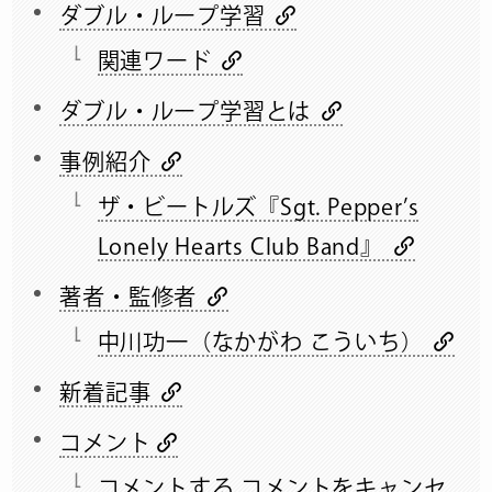
ダブル・ループ学習
関連ワード
ダブル・ループ学習とは
事例紹介
ザ・ビートルズ『Sgt. Pepper’s
Lonely Hearts Club Band』
著者・監修者
中川功一（なかがわ こういち）
新着記事
コメント
コメントする コメントをキャンセ