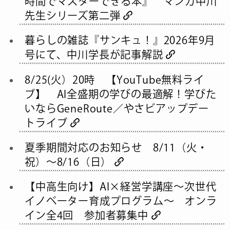
時間でマスターできる本』 マンガ中川
先生シリーズ第二弾
暮らしの雑誌『サンキュ！』2026年9月
号にて、中川学長が記事解説
8/25(火）20時 【YouTube無料ライ
ブ】 AI全盛期の学びの最適解！学びた
いならGeneRoute／やさビアップデー
トライブ
夏季期間対応のお知らせ 8/11（火・
祝）～8/16（日）
【中高生向け】AI×経営学講座～次世代
イノベーター育成プログラム～ オンラ
イン全4回 参加者募集中