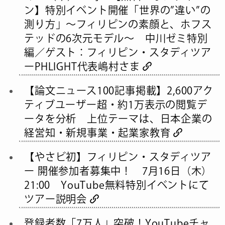
ン】特別イベント開催「世界の”違い”の
測り方」〜フィリピンの素顔と、ホフス
テッドの6次元モデル〜 中川ゼミ特別
編／ゲスト：フィリピン・スタディツア
ーPHLIGHT代表嶋村さま
【論文ニュース100記事掲載】2,600アク
ティブユーザー超・約1万表示の閲覧デ
ータを分析 上位テーマは、日本企業の
経営知・新規事業・起業家教育
【やさビ初】フィリピン・スタディツア
ー 開催参加者募集中！ 7月16日（木）
21:00 YouTube無料特別イベントにて
ツアー説明会
登録者数「7万人」突破！YouTubeチャ