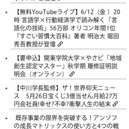
【無料YouTubeライブ】6/12（金 ）20
時 言語学×行動経済学で読み解く「言
語化の技術」56万部 オリコン年間1位
『すごい習慣大百科』著者 明治大 堀田
秀吾教授が登壇
【要申込】関東学院大学×やさビ「地域
創生認定マスター」秋学期 履修証明説
明会（オンライン）
【中川学長監修】ザ！世界仰天ニュー
ス 5月26日宝くじ3億当せん月給27万
円会社員!幸せ?不幸?衝撃人生の結末
既存事業の限界を突破する！アンゾフ
の成長マトリックスの使い方と4つの戦