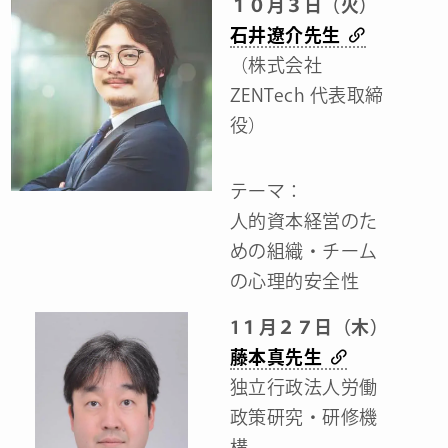
１０月３日（火）
石井遼介先生
（株式会社
ZENTech 代表取締
役）
テーマ：
人的資本経営のた
めの組織・チーム
の心理的安全性
1１月２７日（木）
藤本真先生
独立行政法人労働
政策研究・研修機
構