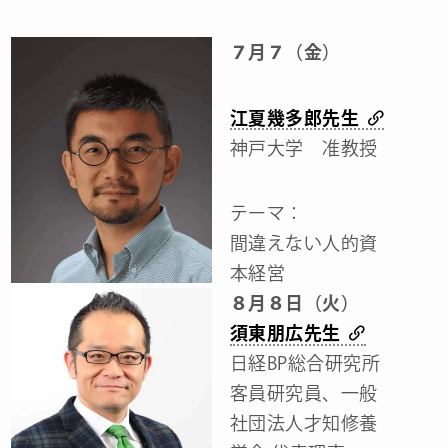
７月７（金）
江夏幾多郎先生
神戸大学 准教授
テーマ：
間違えない人的資
本経営
８月８日（火）
須東朋広先生
日経BP総合研究所
客員研究員、一般
社団法人才知修養