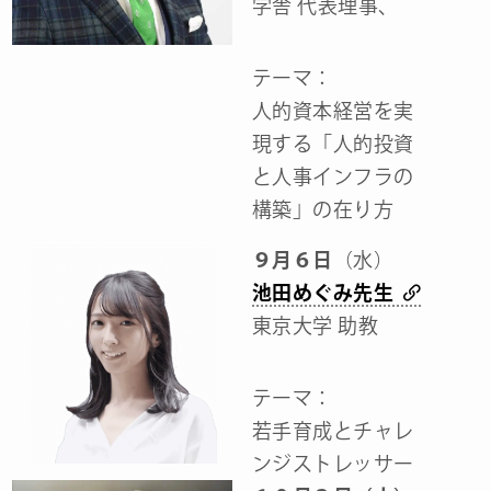
学舎 代表理事、
テーマ：
人的資本経営を実
現する「人的投資
と人事インフラの
構築」の在り方
９月６日
（水）
池田めぐみ先生
東京大学 助教
テーマ：
若手育成とチャレ
ンジストレッサー