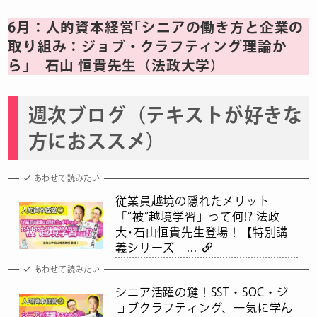
6月：人的資本経営｢シニアの働き⽅と企業の
取り組み：ジョブ・クラフティング理論か
ら｣ 石山 恒貴先生（法政大学）
週次ブログ（テキストが好きな
方におススメ）
あわせて読みたい
従業員越境の隠れたメリット
「”被”越境学習」って何!? 法政
大･石山恒貴先生登場！【特別講
義シリーズ ...
あわせて読みたい
シニア活躍の鍵！SST・SOC・ジ
ョブクラフティング、一気に学ん