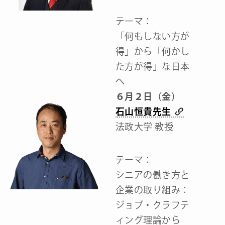
テーマ：
「何もしない方が
得」から「何かし
た方が得」な日本
へ
６月２日（金）
石山恒貴先生
法政大学 教授
テーマ：
シニアの働き方と
企業の取り組み：
ジョブ・クラフテ
ィング理論から