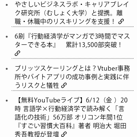
やさしいビジネスラボ・キャリアブレイ
ク研究所（むしょく大学）と提携。離
職・休職中のリスキリングを支援！
6刷『行動経済学がマンガで3時間でマス
ターできる本』 累計13,500部突破！
ブリッツスケーリングとは？Vtuber事務
所やバイトアプリの成功事例と実践に伴
うリスクと犠牲
【無料YouTubeライブ】6/12（金 ）20
時 言語学×行動経済学で読み解く「言
語化の技術」56万部 オリコン年間1位
『すごい習慣大百科』著者 明治大 堀田
秀吾教授が登壇