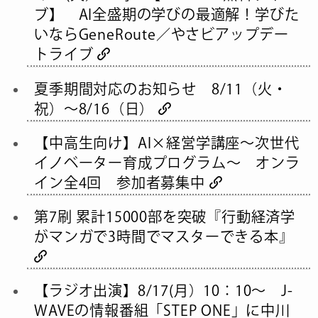
ブ】 AI全盛期の学びの最適解！学びた
いならGeneRoute／やさビアップデー
トライブ
夏季期間対応のお知らせ 8/11（火・
祝）～8/16（日）
【中高生向け】AI×経営学講座～次世代
イノベーター育成プログラム～ オンラ
イン全4回 参加者募集中
第7刷 累計15000部を突破『行動経済学
がマンガで3時間でマスターできる本』
【ラジオ出演】8/17(月）10：10～ J-
WAVEの情報番組「STEP ONE」に中川