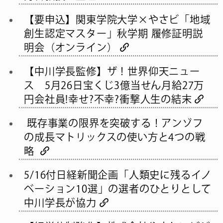
【要申込】関東学院大学×やさビ「地域
創生認定マスター」秋学期 履修証明説
明会（オンライン）
【中川学長監修】ザ！世界仰天ニュー
ス 5月26日宝くじ3億当せん月給27万
円会社員!幸せ?不幸?衝撃人生の結末
既存事業の限界を突破する！アンゾフ
の成長マトリックスの使い方と4つの戦
略
5/16付日経新聞企画「人類史に残るイノ
ベーション10選」の選者のひとりとして
中川学長が協力