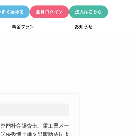
今すぐ始める
会員ログイン
法人はこちら
料金プラン
お知らせ
。専門社会調査士。重工業メー
大学優秀博士論文出版助成によ