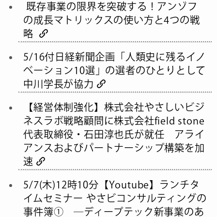
既存事業の限界を突破する！アンゾフ
の成長マトリックスの使い方と4つの戦
略
5/16付日経新聞企画「人類史に残るイノ
ベーション10選」の選者のひとりとして
中川学長が協力
【経営体制強化】株式会社やさしいビジ
ネスラボ戦略顧問に株式会社field stone
代表取締役・石田淳也氏が就任 アライ
アンスおよびパートナーシップ構築を加
速
5/7(木)12時10分【Youtube】ランチタ
イムセミナー やさビコンサルティングの
事件簿① ―ディープテック新事業のあ