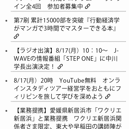
イン全4回 参加者募集中
第7刷 累計15000部を突破『行動経済学
がマンガで3時間でマスターできる本』
【ラジオ出演】8/17(月）10：10～ J-
WAVEの情報番組「STEP ONE」に中川
学長出演決定！
8/17(月）20時 YouTube無料 オンラ
インスタディツアー経営学をおともにフ
ィリピンを旅して学びを深めよう
【業務提携】愛媛県新居浜市「ワクリエ
新居浜」と業務提携 ワクリエ新居浜関
係者さま限定、東大や早稲田の講師陣が