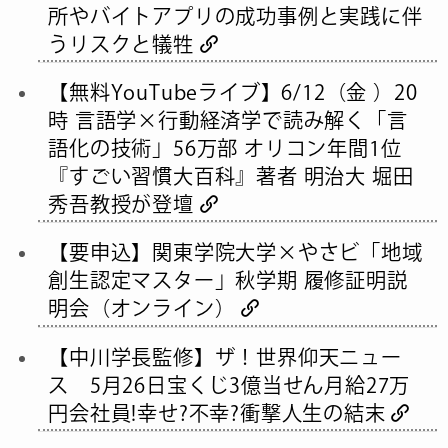
所やバイトアプリの成功事例と実践に伴
うリスクと犠牲
【無料YouTubeライブ】6/12（金 ）20
時 言語学×行動経済学で読み解く「言
語化の技術」56万部 オリコン年間1位
『すごい習慣大百科』著者 明治大 堀田
秀吾教授が登壇
【要申込】関東学院大学×やさビ「地域
創生認定マスター」秋学期 履修証明説
明会（オンライン）
【中川学長監修】ザ！世界仰天ニュー
ス 5月26日宝くじ3億当せん月給27万
円会社員!幸せ?不幸?衝撃人生の結末