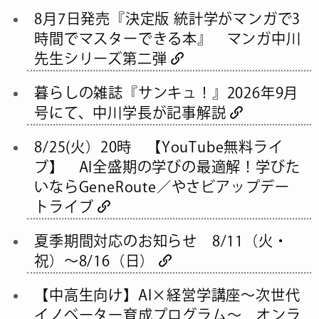
8月7日発売『決定版 統計学がマンガで3
時間でマスターできる本』 マンガ中川
先生シリーズ第二弾
暮らしの雑誌『サンキュ！』2026年9月
号にて、中川学長が記事解説
8/25(火）20時 【YouTube無料ライ
ブ】 AI全盛期の学びの最適解！学びた
いならGeneRoute／やさビアップデー
トライブ
夏季期間対応のお知らせ 8/11（火・
祝）～8/16（日）
【中高生向け】AI×経営学講座～次世代
イノベーター育成プログラム～ オンラ