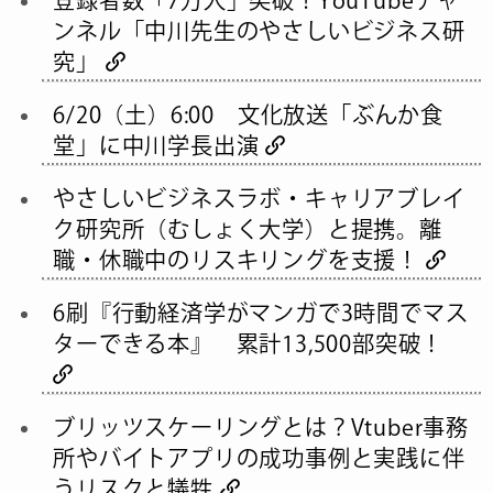
ンネル「中川先生のやさしいビジネス研
究」
6/20（土）6:00 文化放送「ぶんか食
堂」に中川学長出演
やさしいビジネスラボ・キャリアブレイ
ク研究所（むしょく大学）と提携。離
職・休職中のリスキリングを支援！
6刷『行動経済学がマンガで3時間でマス
ターできる本』 累計13,500部突破！
ブリッツスケーリングとは？Vtuber事務
所やバイトアプリの成功事例と実践に伴
うリスクと犠牲