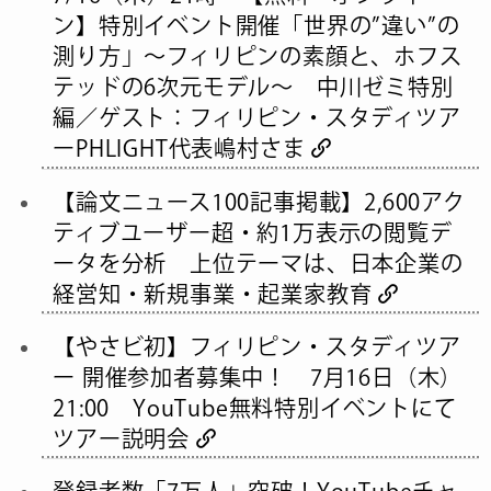
ン】特別イベント開催「世界の”違い”の
測り方」〜フィリピンの素顔と、ホフス
テッドの6次元モデル〜 中川ゼミ特別
編／ゲスト：フィリピン・スタディツア
ーPHLIGHT代表嶋村さま
【論文ニュース100記事掲載】2,600アク
ティブユーザー超・約1万表示の閲覧デ
ータを分析 上位テーマは、日本企業の
経営知・新規事業・起業家教育
【やさビ初】フィリピン・スタディツア
ー 開催参加者募集中！ 7月16日（木）
21:00 YouTube無料特別イベントにて
ツアー説明会
登録者数「7万人」突破！YouTubeチャ