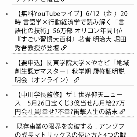
【無料YouTubeライブ】6/12（金 ）20
時 言語学×行動経済学で読み解く「言
語化の技術」56万部 オリコン年間1位
『すごい習慣大百科』著者 明治大 堀田
秀吾教授が登壇
【要申込】関東学院大学×やさビ「地域
創生認定マスター」秋学期 履修証明説
明会（オンライン）
【中川学長監修】ザ！世界仰天ニュー
ス 5月26日宝くじ3億当せん月給27万
円会社員!幸せ?不幸?衝撃人生の結末
既存事業の限界を突破する！アンゾフ
の成長マトリックスの使い方と4つの戦