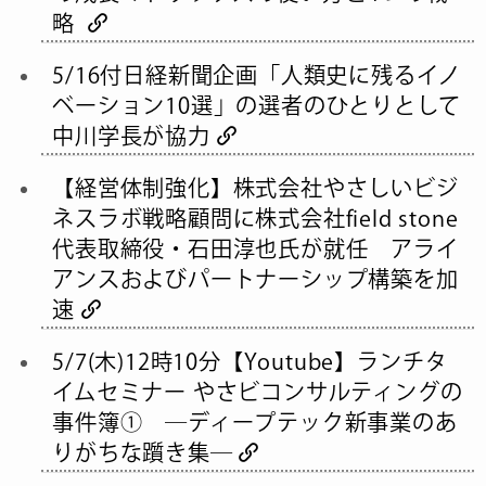
略
5/16付日経新聞企画「人類史に残るイノ
ベーション10選」の選者のひとりとして
中川学長が協力
【経営体制強化】株式会社やさしいビジ
ネスラボ戦略顧問に株式会社field stone
代表取締役・石田淳也氏が就任 アライ
アンスおよびパートナーシップ構築を加
速
5/7(木)12時10分【Youtube】ランチタ
イムセミナー やさビコンサルティングの
事件簿① ―ディープテック新事業のあ
りがちな躓き集―