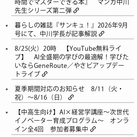
時間でマスターできる本』 マンガ中川
先生シリーズ第二弾
暮らしの雑誌『サンキュ！』2026年9月
号にて、中川学長が記事解説
8/25(火）20時 【YouTube無料ライ
ブ】 AI全盛期の学びの最適解！学びた
いならGeneRoute／やさビアップデー
トライブ
夏季期間対応のお知らせ 8/11（火・
祝）～8/16（日）
【中高生向け】AI×経営学講座～次世代
イノベーター育成プログラム～ オンラ
イン全4回 参加者募集中