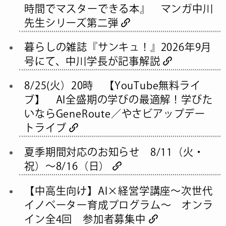
時間でマスターできる本』 マンガ中川
先生シリーズ第二弾
暮らしの雑誌『サンキュ！』2026年9月
号にて、中川学長が記事解説
8/25(火）20時 【YouTube無料ライ
ブ】 AI全盛期の学びの最適解！学びた
いならGeneRoute／やさビアップデー
トライブ
夏季期間対応のお知らせ 8/11（火・
祝）～8/16（日）
【中高生向け】AI×経営学講座～次世代
イノベーター育成プログラム～ オンラ
イン全4回 参加者募集中