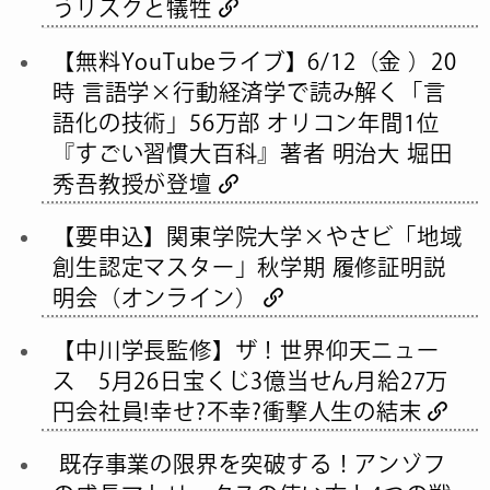
うリスクと犠牲
【無料YouTubeライブ】6/12（金 ）20
時 言語学×行動経済学で読み解く「言
語化の技術」56万部 オリコン年間1位
『すごい習慣大百科』著者 明治大 堀田
秀吾教授が登壇
【要申込】関東学院大学×やさビ「地域
創生認定マスター」秋学期 履修証明説
明会（オンライン）
【中川学長監修】ザ！世界仰天ニュー
ス 5月26日宝くじ3億当せん月給27万
円会社員!幸せ?不幸?衝撃人生の結末
既存事業の限界を突破する！アンゾフ