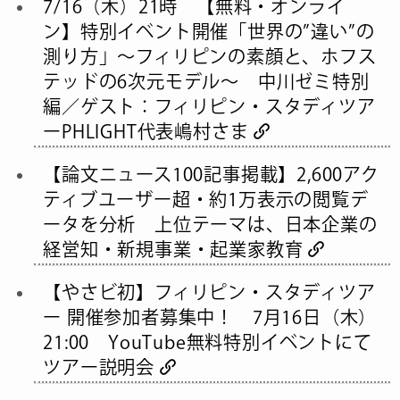
7/16（木）21時 【無料・オンライ
ン】特別イベント開催「世界の”違い”の
測り方」〜フィリピンの素顔と、ホフス
テッドの6次元モデル〜 中川ゼミ特別
編／ゲスト：フィリピン・スタディツア
ーPHLIGHT代表嶋村さま
【論文ニュース100記事掲載】2,600アク
ティブユーザー超・約1万表示の閲覧デ
ータを分析 上位テーマは、日本企業の
経営知・新規事業・起業家教育
【やさビ初】フィリピン・スタディツア
ー 開催参加者募集中！ 7月16日（木）
21:00 YouTube無料特別イベントにて
ツアー説明会