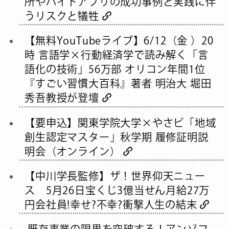
所やバイトアプリの成功事例と実践に伴
うリスクと犠牲
【無料YouTubeライブ】6/12（金 ）20
時 言語学×行動経済学で読み解く「言
語化の技術」56万部 オリコン年間1位
『すごい習慣大百科』著者 明治大 堀田
秀吾教授が登壇
【要申込】関東学院大学×やさビ「地域
創生認定マスター」秋学期 履修証明説
明会（オンライン）
【中川学長監修】ザ！世界仰天ニュー
ス 5月26日宝くじ3億当せん月給27万
円会社員!幸せ?不幸?衝撃人生の結末
既存事業の限界を突破する！アンゾフ