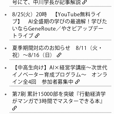
号にて、中川学長が記事解説
8/25(火）20時 【YouTube無料ライ
ブ】 AI全盛期の学びの最適解！学びた
いならGeneRoute／やさビアップデー
トライブ
夏季期間対応のお知らせ 8/11（火・
祝）～8/16（日）
【中高生向け】AI×経営学講座～次世代
イノベーター育成プログラム～ オンラ
イン全4回 参加者募集中
第7刷 累計15000部を突破『行動経済学
がマンガで3時間でマスターできる本』