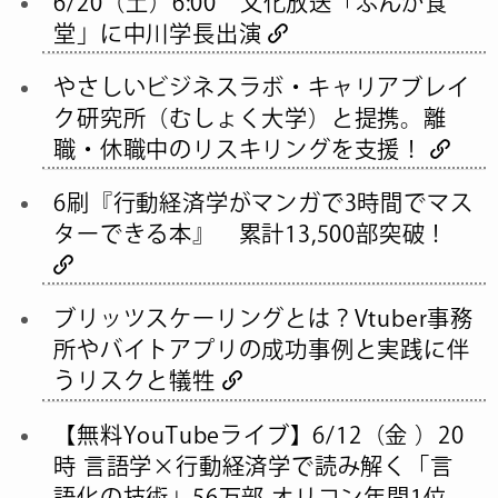
6/20（土）6:00 文化放送「ぶんか食
堂」に中川学長出演
やさしいビジネスラボ・キャリアブレイ
ク研究所（むしょく大学）と提携。離
職・休職中のリスキリングを支援！
6刷『行動経済学がマンガで3時間でマス
ターできる本』 累計13,500部突破！
ブリッツスケーリングとは？Vtuber事務
所やバイトアプリの成功事例と実践に伴
うリスクと犠牲
【無料YouTubeライブ】6/12（金 ）20
時 言語学×行動経済学で読み解く「言
語化の技術」56万部 オリコン年間1位