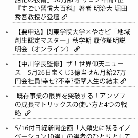
『すごい習慣大百科』著者 明治大 堀田
秀吾教授が登壇
【要申込】関東学院大学×やさビ「地域
創生認定マスター」秋学期 履修証明説
明会（オンライン）
【中川学長監修】ザ！世界仰天ニュー
ス 5月26日宝くじ3億当せん月給27万
円会社員!幸せ?不幸?衝撃人生の結末
既存事業の限界を突破する！アンゾフ
の成長マトリックスの使い方と4つの戦
略
5/16付日経新聞企画「人類史に残るイノ
ベーション10選」の選者のひとりとして