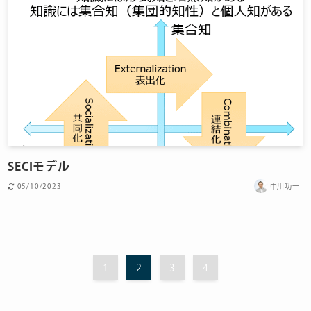
SECIモデル
05/10/2023
中川功一
1
2
3
4