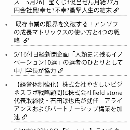
ス 5月26日宝くじ3億当せん月給27万
円会社員!幸せ?不幸?衝撃人生の結末
既存事業の限界を突破する！アンゾフ
の成長マトリックスの使い方と4つの戦
略
5/16付日経新聞企画「人類史に残るイノ
ベーション10選」の選者のひとりとして
中川学長が協力
【経営体制強化】株式会社やさしいビジ
ネスラボ戦略顧問に株式会社field stone
代表取締役・石田淳也氏が就任 アライ
アンスおよびパートナーシップ構築を加
速