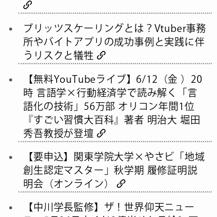
ブリッツスケーリングとは？Vtuber事務
所やバイトアプリの成功事例と実践に伴
うリスクと犠牲
【無料YouTubeライブ】6/12（金 ）20
時 言語学×行動経済学で読み解く「言
語化の技術」56万部 オリコン年間1位
『すごい習慣大百科』著者 明治大 堀田
秀吾教授が登壇
【要申込】関東学院大学×やさビ「地域
創生認定マスター」秋学期 履修証明説
明会（オンライン）
【中川学長監修】ザ！世界仰天ニュー