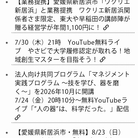
【業務提携】愛媛県新居浜市「ワクリエ
新居浜」と業務提携 ワクリエ新居浜関
係者さま限定、東大や早稲田の講師陣が
贈る経営学が年間1,100円に！
7/30（木）21時 YouTube無料ライ
ブ やさビで大学履修認定が取れる！地
域創生マスターを目指そう！
法人向け共同プログラム「マネジメント
実践プログラム 〜技を学び、器を磨
く〜」を2026年10月に開講
7/24（金）20時10分～無料YouTubeラ
イブ「”人の器”は、科学だった。」配信
【愛媛県新居浜市・無料】8/23（日）