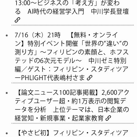
13:00〜ビジネスの「考え方」が変わ
る AI時代の経営学入門 中川学長登壇
7/16（木）21時 【無料・オンライ
ン】特別イベント開催「世界の”違い”の
測り方」〜フィリピンの素顔と、ホフス
テッドの6次元モデル〜 中川ゼミ特別
編／ゲスト：フィリピン・スタディツア
ーPHLIGHT代表嶋村さま
【論文ニュース100記事掲載】2,600アク
ティブユーザー超・約1万表示の閲覧デ
ータを分析 上位テーマは、日本企業の
経営知・新規事業・起業家教育
【やさビ初】フィリピン・スタディツア