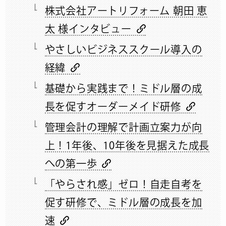
株式会社アートリフォーム 朝田 恵
太 様インタビュー
やさしいビジネススクール導入の
経緯
基礎から実践まで！ミドル層の成
長を促すオーダーメイド研修
管理会計の理解で計画立案力が向
上！1年後、10年後を見据えた成長
への第一歩
「やらされ感」ゼロ！自走自考を
促す研修で、ミドル層の成長を加
速