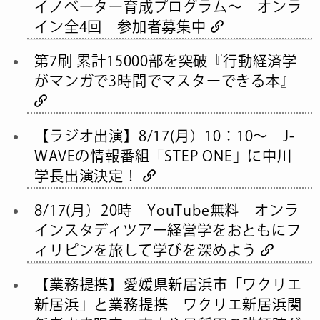
イノベーター育成プログラム～ オンラ
イン全4回 参加者募集中
第7刷 累計15000部を突破『行動経済学
がマンガで3時間でマスターできる本』
【ラジオ出演】8/17(月）10：10～ J-
WAVEの情報番組「STEP ONE」に中川
学長出演決定！
8/17(月）20時 YouTube無料 オンラ
インスタディツアー経営学をおともにフ
ィリピンを旅して学びを深めよう
【業務提携】愛媛県新居浜市「ワクリエ
新居浜」と業務提携 ワクリエ新居浜関