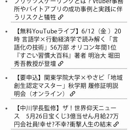
ブリッツスケーリングとは？Vtuber事務
所やバイトアプリの成功事例と実践に伴
うリスクと犠牲
【無料YouTubeライブ】6/12（金 ）20
時 言語学×行動経済学で読み解く「言
語化の技術」56万部 オリコン年間1位
『すごい習慣大百科』著者 明治大 堀田
秀吾教授が登壇
【要申込】関東学院大学×やさビ「地域
創生認定マスター」秋学期 履修証明説
明会（オンライン）
【中川学長監修】ザ！世界仰天ニュー
ス 5月26日宝くじ3億当せん月給27万
円会社員!幸せ?不幸?衝撃人生の結末