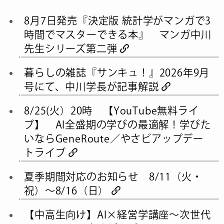
8月7日発売『決定版 統計学がマンガで3
時間でマスターできる本』 マンガ中川
先生シリーズ第二弾
暮らしの雑誌『サンキュ！』2026年9月
号にて、中川学長が記事解説
8/25(火）20時 【YouTube無料ライ
ブ】 AI全盛期の学びの最適解！学びた
いならGeneRoute／やさビアップデー
トライブ
夏季期間対応のお知らせ 8/11（火・
祝）～8/16（日）
【中高生向け】AI×経営学講座～次世代