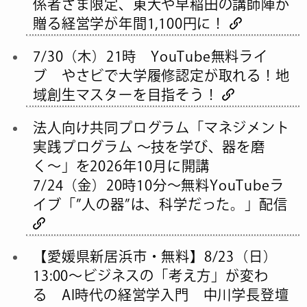
係者さま限定、東大や早稲田の講師陣が
贈る経営学が年間1,100円に！
7/30（木）21時 YouTube無料ライ
ブ やさビで大学履修認定が取れる！地
域創生マスターを目指そう！
法人向け共同プログラム「マネジメント
実践プログラム 〜技を学び、器を磨
く〜」を2026年10月に開講
7/24（金）20時10分～無料YouTubeラ
イブ「”人の器”は、科学だった。」配信
【愛媛県新居浜市・無料】8/23（日）
13:00〜ビジネスの「考え方」が変わ
る AI時代の経営学入門 中川学長登壇