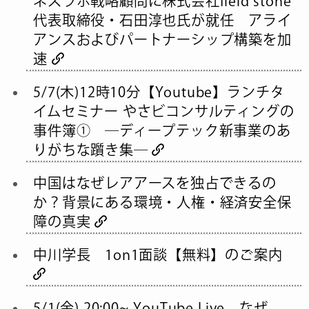
ネスラボ戦略顧問に株式会社field stone
代表取締役・石田淳也氏が就任 アライ
アンスおよびパートナーシップ構築を加
速
5/7(木)12時10分【Youtube】ランチタ
イムセミナー やさビコンサルティングの
事件簿① ―ディープテック新事業のあ
りがちな躓き集―
中国はなぜレアアースを独占できるの
か？背景にある環境・人権・経済安全保
障の真実
中川学長 1on1面談【無料】のご案内
5/1(金) 20:00~ YouTube Live なぜ