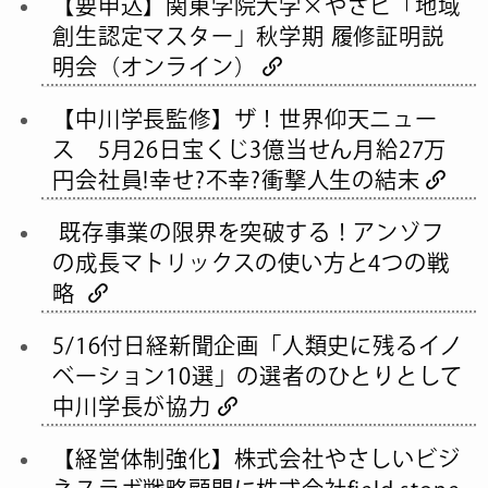
【要申込】関東学院大学×やさビ「地域
創生認定マスター」秋学期 履修証明説
明会（オンライン）
【中川学長監修】ザ！世界仰天ニュー
ス 5月26日宝くじ3億当せん月給27万
円会社員!幸せ?不幸?衝撃人生の結末
既存事業の限界を突破する！アンゾフ
の成長マトリックスの使い方と4つの戦
略
5/16付日経新聞企画「人類史に残るイノ
ベーション10選」の選者のひとりとして
中川学長が協力
【経営体制強化】株式会社やさしいビジ