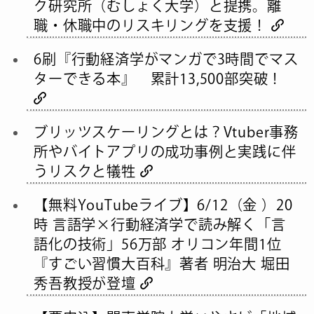
ク研究所（むしょく大学）と提携。離
職・休職中のリスキリングを支援！
6刷『行動経済学がマンガで3時間でマス
ターできる本』 累計13,500部突破！
ブリッツスケーリングとは？Vtuber事務
所やバイトアプリの成功事例と実践に伴
うリスクと犠牲
【無料YouTubeライブ】6/12（金 ）20
時 言語学×行動経済学で読み解く「言
語化の技術」56万部 オリコン年間1位
『すごい習慣大百科』著者 明治大 堀田
秀吾教授が登壇