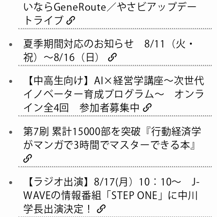
いならGeneRoute／やさビアップデー
トライブ
夏季期間対応のお知らせ 8/11（火・
祝）～8/16（日）
【中高生向け】AI×経営学講座～次世代
イノベーター育成プログラム～ オンラ
イン全4回 参加者募集中
第7刷 累計15000部を突破『行動経済学
がマンガで3時間でマスターできる本』
【ラジオ出演】8/17(月）10：10～ J-
WAVEの情報番組「STEP ONE」に中川
学長出演決定！