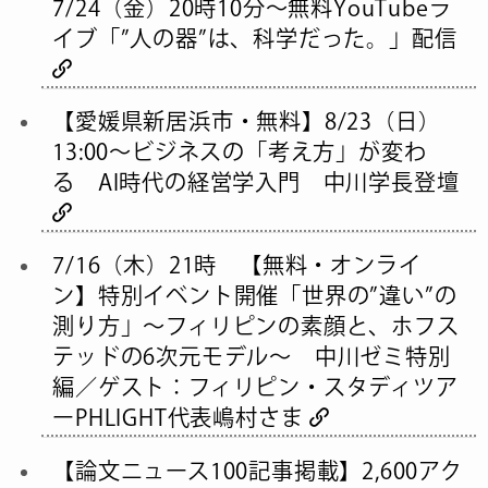
7/24（金）20時10分～無料YouTubeラ
イブ「”人の器”は、科学だった。」配信
【愛媛県新居浜市・無料】8/23（日）
13:00〜ビジネスの「考え方」が変わ
る AI時代の経営学入門 中川学長登壇
7/16（木）21時 【無料・オンライ
ン】特別イベント開催「世界の”違い”の
測り方」〜フィリピンの素顔と、ホフス
テッドの6次元モデル〜 中川ゼミ特別
編／ゲスト：フィリピン・スタディツア
ーPHLIGHT代表嶋村さま
【論文ニュース100記事掲載】2,600アク