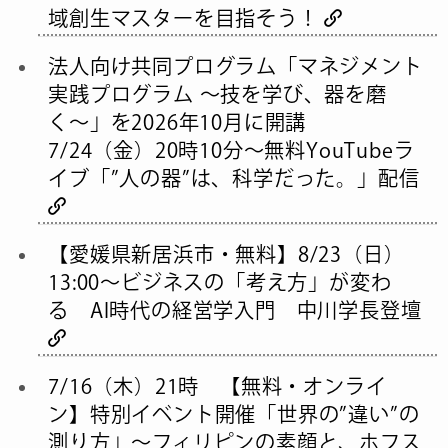
域創生マスターを目指そう！
法人向け共同プログラム「マネジメント
実践プログラム 〜技を学び、器を磨
く〜」を2026年10月に開講
7/24（金）20時10分～無料YouTubeラ
イブ「”人の器”は、科学だった。」配信
【愛媛県新居浜市・無料】8/23（日）
13:00〜ビジネスの「考え方」が変わ
る AI時代の経営学入門 中川学長登壇
7/16（木）21時 【無料・オンライ
ン】特別イベント開催「世界の”違い”の
測り方」〜フィリピンの素顔と、ホフス