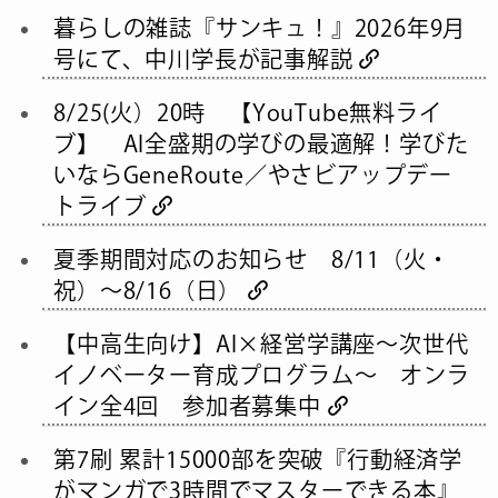
暮らしの雑誌『サンキュ！』2026年9月
号にて、中川学長が記事解説
8/25(火）20時 【YouTube無料ライ
ブ】 AI全盛期の学びの最適解！学びた
いならGeneRoute／やさビアップデー
トライブ
夏季期間対応のお知らせ 8/11（火・
祝）～8/16（日）
【中高生向け】AI×経営学講座～次世代
イノベーター育成プログラム～ オンラ
イン全4回 参加者募集中
第7刷 累計15000部を突破『行動経済学
がマンガで3時間でマスターできる本』