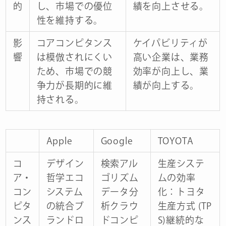
的
し、市場での優位
績を向上させる。
性を維持する。
影
コアコンピタンス
ケイパビリティが
響
は模倣されにくい
高い企業は、業務
ため、市場での競
効率が向上し、業
争力が長期的に維
績が向上する。
持される。
Apple
Google
TOYOTA
コ
デザイン
検索アル
生産システ
ア・
哲学エコ
ゴリズム
ムの効率
コン
システム
データ分
化：トヨタ
ピタ
の統合ブ
析クラウ
生産方式 (TP
ンス
ランドロ
ドコンピ
S)継続的な