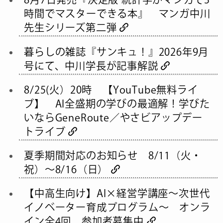
時間でマスターできる本』 マンガ中川
先生シリーズ第二弾
暮らしの雑誌『サンキュ！』2026年9月
号にて、中川学長が記事解説
8/25(火）20時 【YouTube無料ライ
ブ】 AI全盛期の学びの最適解！学びた
いならGeneRoute／やさビアップデー
トライブ
夏季期間対応のお知らせ 8/11（火・
祝）～8/16（日）
【中高生向け】AI×経営学講座～次世代
イノベーター育成プログラム～ オンラ
イン全4回 参加者募集中