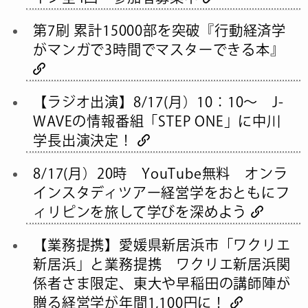
第7刷 累計15000部を突破『行動経済学
がマンガで3時間でマスターできる本』
【ラジオ出演】8/17(月）10：10～ J-
WAVEの情報番組「STEP ONE」に中川
学長出演決定！
8/17(月）20時 YouTube無料 オンラ
インスタディツアー経営学をおともにフ
ィリピンを旅して学びを深めよう
【業務提携】愛媛県新居浜市「ワクリエ
新居浜」と業務提携 ワクリエ新居浜関
係者さま限定、東大や早稲田の講師陣が
贈る経営学が年間1,100円に！