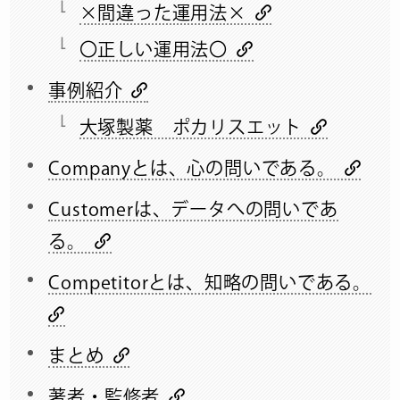
×間違った運用法×
〇正しい運用法〇
事例紹介
大塚製薬 ポカリスエット
Companyとは、心の問いである。
Customerは、データへの問いであ
る。
Competitorとは、知略の問いである。
まとめ
著者・監修者