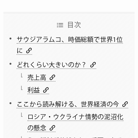
目次
サウジアラムコ、時価総額で世界1位
に
どれくらい大きいのか？
売上高
利益
ここから読み解ける、世界経済の今
ロシア・ウクライナ情勢の泥沼化
の懸念