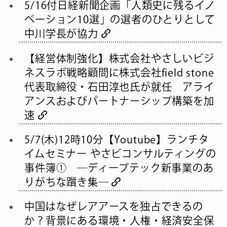
5/16付日経新聞企画「人類史に残るイノ
ベーション10選」の選者のひとりとして
中川学長が協力
【経営体制強化】株式会社やさしいビジ
ネスラボ戦略顧問に株式会社field stone
代表取締役・石田淳也氏が就任 アライ
アンスおよびパートナーシップ構築を加
速
5/7(木)12時10分【Youtube】ランチタ
イムセミナー やさビコンサルティングの
事件簿① ―ディープテック新事業のあ
りがちな躓き集―
中国はなぜレアアースを独占できるの
か？背景にある環境・人権・経済安全保