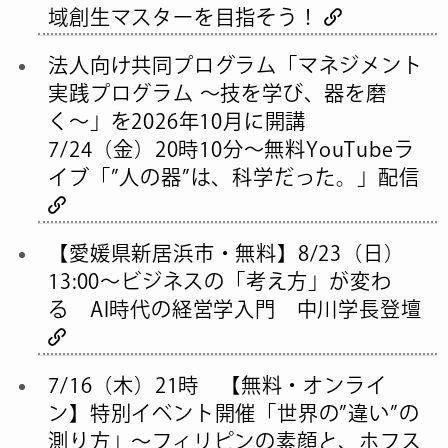
域創生マスターを目指そう！
法人向け共同プログラム「マネジメント
実践プログラム 〜技を学び、器を磨
く〜」を2026年10月に開講
7/24（金）20時10分～無料YouTubeラ
イブ「”人の器”は、科学だった。」配信
【愛媛県新居浜市・無料】8/23（日）
13:00〜ビジネスの「考え方」が変わ
る AI時代の経営学入門 中川学長登壇
7/16（木）21時 【無料・オンライ
ン】特別イベント開催「世界の”違い”の
測り方」〜フィリピンの素顔と、ホフス