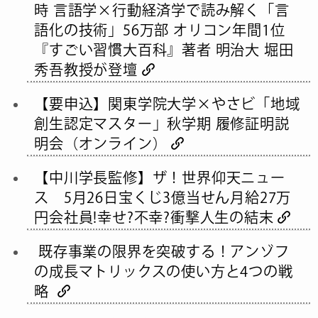
時 言語学×行動経済学で読み解く「言
語化の技術」56万部 オリコン年間1位
『すごい習慣大百科』著者 明治大 堀田
秀吾教授が登壇
【要申込】関東学院大学×やさビ「地域
創生認定マスター」秋学期 履修証明説
明会（オンライン）
【中川学長監修】ザ！世界仰天ニュー
ス 5月26日宝くじ3億当せん月給27万
円会社員!幸せ?不幸?衝撃人生の結末
既存事業の限界を突破する！アンゾフ
の成長マトリックスの使い方と4つの戦
略