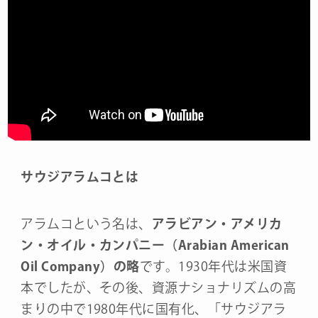
サウジアラムコとは
アラムコという名は、
アラビアン・アメリカ
ン・オイル・カンパニー（Arabian American
Oil Company）の略
です。1930年代は米国資
本でしたが、その後、資源ナショナリズムの高
まりの中で1980年代に国有化、「サウジアラ