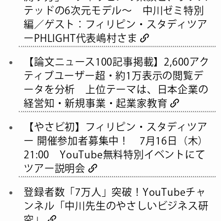
テッドの6次元モデル〜 中川ゼミ特別
編／ゲスト：フィリピン・スタディツア
ーPHLIGHT代表嶋村さま
【論文ニュース100記事掲載】2,600アク
ティブユーザー超・約1万表示の閲覧デ
ータを分析 上位テーマは、日本企業の
経営知・新規事業・起業家教育
【やさビ初】フィリピン・スタディツア
ー 開催参加者募集中！ 7月16日（木）
21:00 YouTube無料特別イベントにて
ツアー説明会
登録者数「7万人」突破！YouTubeチャ
ンネル「中川先生のやさしいビジネス研
究」