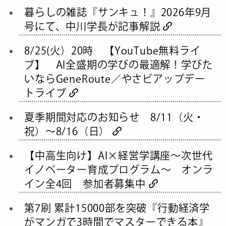
暮らしの雑誌『サンキュ！』2026年9月
号にて、中川学長が記事解説
8/25(火）20時 【YouTube無料ライ
ブ】 AI全盛期の学びの最適解！学びた
いならGeneRoute／やさビアップデー
トライブ
夏季期間対応のお知らせ 8/11（火・
祝）～8/16（日）
【中高生向け】AI×経営学講座～次世代
イノベーター育成プログラム～ オンラ
イン全4回 参加者募集中
第7刷 累計15000部を突破『行動経済学
がマンガで3時間でマスターできる本』