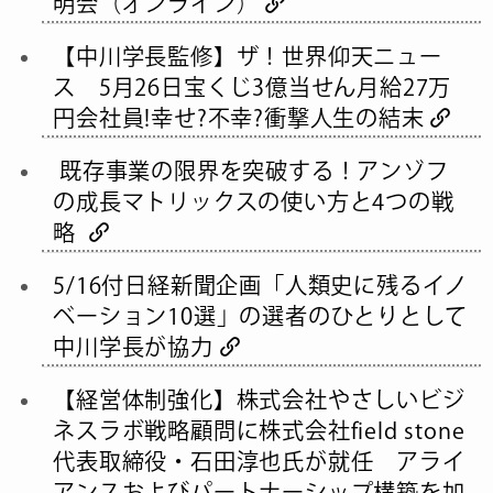
明会（オンライン）
【中川学長監修】ザ！世界仰天ニュー
ス 5月26日宝くじ3億当せん月給27万
円会社員!幸せ?不幸?衝撃人生の結末
既存事業の限界を突破する！アンゾフ
の成長マトリックスの使い方と4つの戦
略
5/16付日経新聞企画「人類史に残るイノ
ベーション10選」の選者のひとりとして
中川学長が協力
【経営体制強化】株式会社やさしいビジ
ネスラボ戦略顧問に株式会社field stone
代表取締役・石田淳也氏が就任 アライ
アンスおよびパートナーシップ構築を加